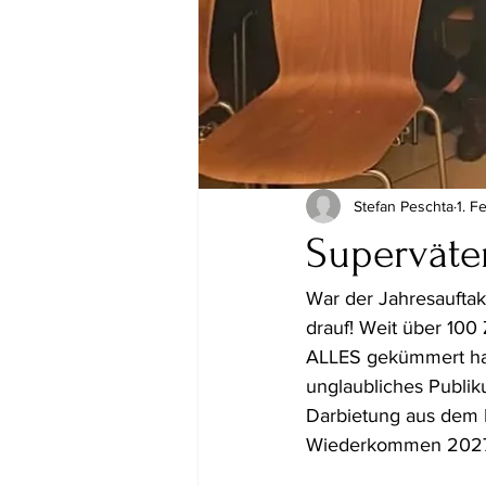
Stefan Peschta
1. F
Superväter
War der Jahresauftak
drauf! Weit über 100 Z
ALLES gekümmert habe
unglaubliches Publik
Darbietung aus dem 
Wiederkommen 2027 (