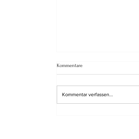
Kommentare
Kommentar verfassen...
Lost in Wörgl XI - Das
Kasperltheater