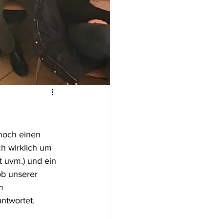
noch einen 
ch wirklich um 
 uvm.) und ein 
ob unserer 
m 
ntwortet. 