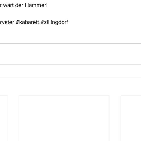
hr wart der Hammer! 
rvater
#kabarett
#zillingdorf