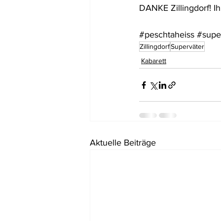
DANKE Zillingdorf! I
#peschtaheiss
#supe
Zillingdorf
Superväter
Kabarett
Aktuelle Beiträge