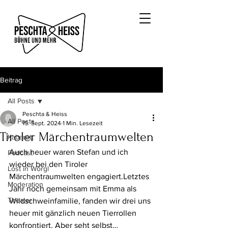
Beitrag
All Posts
Peschta & Heiss
All Posts
15. Sept. 2024
1 Min. Lesezeit
Tiroler Märchentraumwelten
Kabarett
Auch heuer waren Stefan und ich 
Podcast
wieder bei den Tiroler 
Lost in Wörgl
Märchentraumwelten engagiert.Letztes 
Moderation
Jahr noch gemeinsam mit Emma als 
Theater
Wildschweinfamilie, fanden wir drei uns 
heuer mit gänzlich neuen Tierrollen 
konfrontiert. Aber seht selbst…